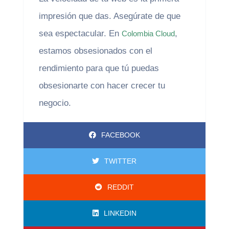
impresión que das. Asegúrate de que
sea espectacular. En
,
Colombia Cloud
estamos obsesionados con el
rendimiento para que tú puedas
obsesionarte con hacer crecer tu
negocio.
FACEBOOK
TWITTER
REDDIT
LINKEDIN