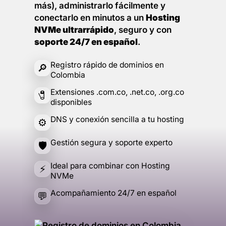
más), administrarlo fácilmente y
conectarlo en minutos a un
Hosting
NVMe ultrarrápido
, seguro y con
soporte 24/7 en español
.
Registro rápido de dominios en
🔎
Colombia
Extensiones .com.co, .net.co, .org.co
🧷
disponibles
DNS y conexión sencilla a tu hosting
⚙️
Gestión segura y soporte experto
🛡️
Ideal para combinar con Hosting
⚡
NVMe
Acompañamiento 24/7 en español
💬