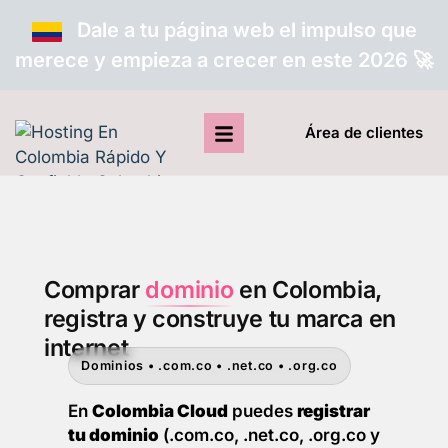
Dale a tu página web el impulso que
merece y empieza a crecer en este 2026 🚀
Área de clientes
Comprar
dominio
en Colombia,
registra y construye tu marca en
internet
Dominios • .com.co • .net.co • .org.co
En
Colombia Cloud
puedes
registrar
tu dominio
(.com.co, .net.co, .org.co y