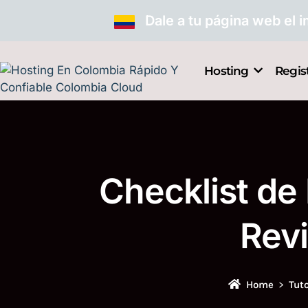
Dale a tu página web el 
Hosting
Regis
Checklist de
Rev
Home
Tuto