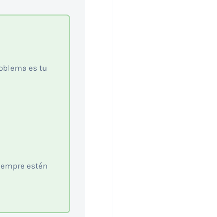
roblema es tu
s
siempre estén