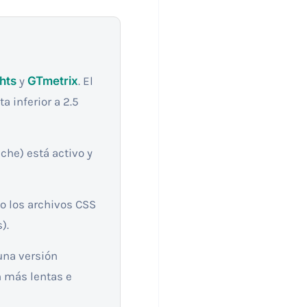
hts
y
GTmetrix
. El
 inferior a 2.5
he) está activo y
o los archivos CSS
).
una versión
n más lentas e