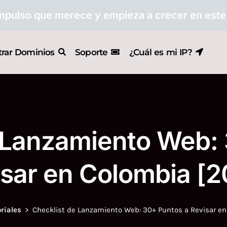
impulso que merece y empieza a crecer en este
trar Dominios
Soporte
¿Cuál es mi IP?
 Lanzamiento Web:
isar en Colombia [2
riales
Checklist de Lanzamiento Web: 30+ Puntos a Revisar e