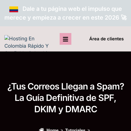
Dale a tu página web el impulso que
merece y empieza a crecer en este 2026 🚀
Área de clientes
¿Tus Correos Llegan a Spam?
La Guía Definitiva de SPF,
DKIM y DMARC
Home
Tutoriales